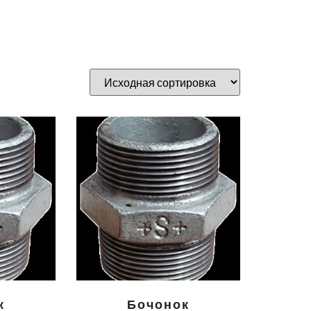
к
Бочонок