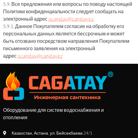
5.9. Все предложения или вопросы по поводу настоящей
Политики конфиденциальности следует сообщать на
электронный адрес
ocagatay@cagatay.kz
.
5.9.1. Данное Покупателем согласие на обработку его
персональных данных является бессрочным и может
быть отозвано посредством направления Покупателем
письменного заявления на электронный
адрес
ocagatay@cagatay.kz
Оборудование для систем водоснабжения и
отопления
Казахстан, Астана, ул. Бейсекбаева 24/1