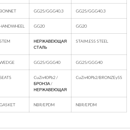
BONNET
GG25/GGG40.3
GG25/GGG40.3
HANDWHEEL
GG20
GG20
STEM
НЕРЖАВЕЮЩАЯ
STAIM.ESS STEEL
СТАЛЬ
WEDGE
GG25/GGG40
GG25/GGG40
SEATS
CuZn40Pb2 /
CuZn40Pb2/BRONZEySS
БРОНЗА /
НЕРЖАВЕЮЩАЯ
GASKET
NBR/EPDM
NBR/EPDM