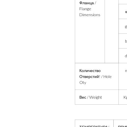
Фланца /
Flange
к
Dimensions
g
d
Количество
Отверстий! / Hole
Oty
Вес / Weight
Kg