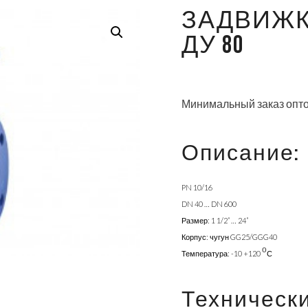
ЗАДВИЖК
ДУ 80
Минимальный заказ опто
Описание:
PN 10/16
DN 40 … DN 600
Размер: 1 1/2” … 24”
Корпус: чугун GG25/GGG40
о
Температура: -10 +120
С
Техническ