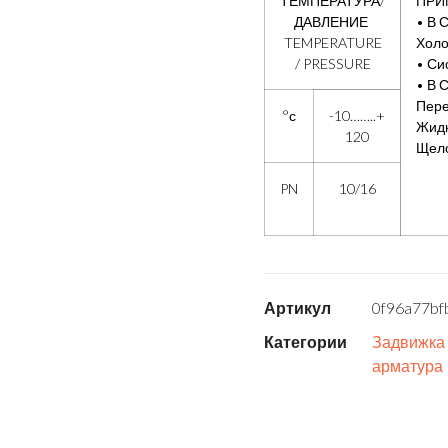
ТЕМПЕРАТУРА/
ПРИ
ДАВЛЕНИЕ
• В 
TEMPERATURE
Холо
/ PRESSURE
• Си
• В 
Пер
°с
-10……..+
Жидк
120
Щел
PN
10/16
Артикул
0f96a77bf
Категории
Задвижка
арматура