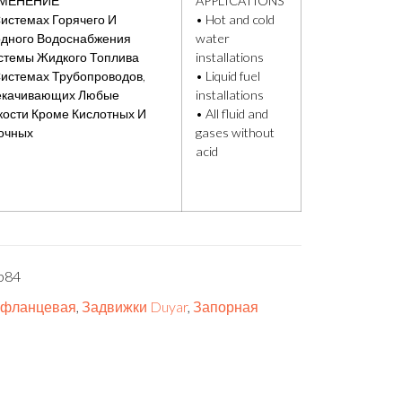
МЕНЕНИЕ
APPLICATIONS
Системах Горячего И
• Hot and cold
дного Водоснабжения
water
стемы Жидкого Топлива
installations
Системах Трубопроводов,
• Liquid fuel
екачивающих Любые
installations
ости Кроме Кислотных И
• All fluid and
очных
gases without
acid
b84
 фланцевая
,
Задвижки Duyar
,
Запорная