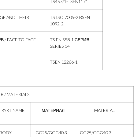
TS457/1-TSEN1171
GE AND THEIR
TS ISO 7005-2 BSEN
1092-2
 / FACE TO FACE
TS EN 558-1 СЕРИЯ-
SERIES 14
TSEN 12266-1
 / MATERIALS
PART NAME
МАТЕРИАЛ
MATERIAL
BODY
GG25/GGG40.3
GG25/GGG40.3