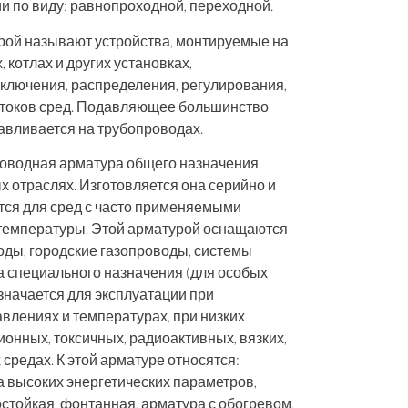
и по виду: равнопроходной, переходной.
рой
называют устройства, монтируемые на
 котлах и других установках,
ключения, распределения, регулирования,
отоков сред. Подавляющее большинство
авливается на трубопроводах.
водная арматура общего назначения
х отраслях. Изготовляется она серийно и
тся для сред с часто применяемыми
температуры. Этой арматурой оснащаются
ды, городские газопроводы, системы
а специального назначения (для особых
значается для эксплуатации при
влениях и температурах, при низких
ионных, токсичных, радиоактивных, вязких,
средах. К этой арматуре относятся:
а высоких энергетических параметров,
стойкая, фонтанная, арматура с обогревом,