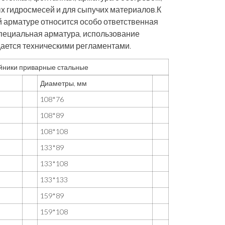
х гидросмесей и для сыпучих материалов.К
 арматуре относится особо ответственная
ециальная арматура, использование
адается техническими регламентами.
йники приварные стальные
Диаметры, мм
108*76
108*89
108*108
133*89
133*108
133*133
159*89
159*108