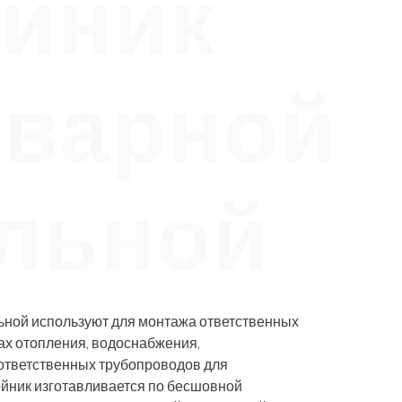
йник
иварной
льной
ьной используют для монтажа ответственных
ах отопления, водоснабжения,
 ответственных трубопроводов для
ойник изготавливается по бесшовной