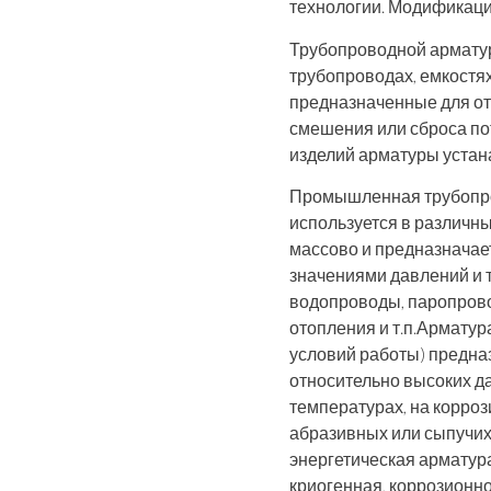
технологии. Модификаци
Трубопроводной армату
трубопроводах, емкостях,
предназначенные для от
смешения или сброса п
изделий арматуры устан
Промышленная трубопро
используется в различны
массово и предназначае
значениями давлений и 
водопроводы, паропрово
отопления и т.п.Арматур
условий работы) предна
относительно высоких да
температурах, на корроз
абразивных или сыпучих 
энергетическая арматур
криогенная, коррозионно