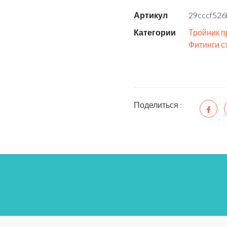
Артикул
29cccf526
Категории
Тройник п
Фитинги с
Поделиться :