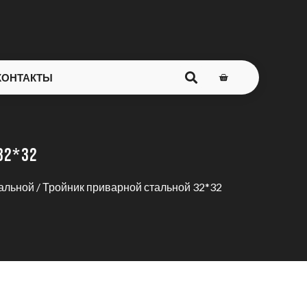
КОНТАКТЫ
2*32
альной
/ Тройник приварной стальной 32*32