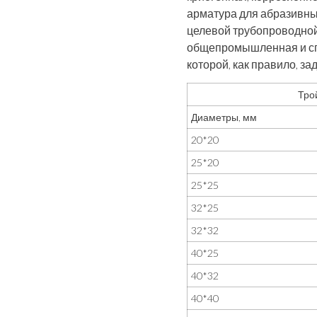
арматура для абразивны
целевой трубопроводной
общепромышленная и сп
которой, как правило, з
Тро
Диаметры, мм
20*20
25*20
25*25
32*25
32*32
40*25
40*32
40*40