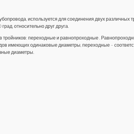
трубопровода, используется для соединения двух различных 
град. относительно друг друга.
в тройников: переходные и равнопроходные . Равнопроход
дов имеющих одинаковые диаметры, переходные – соответс
зные диаметры.
йник
варной