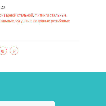
f23
риварной стальной
,
Фитинги стальные
,
тальные, чугунные, латунные резьбовые