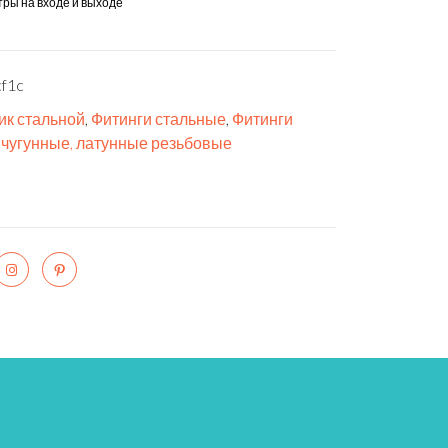
тры на входе и выходе
f1c
ик стальной
,
Фитинги стальные
,
Фитинги
 чугунные, латунные резьбовые