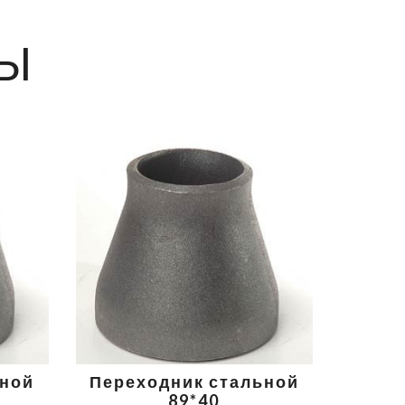
Ы
ьной
Переходник стальной
89*40