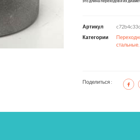
это длина переходов и их диаме
Артикул
c72b4c33c
Категории
Переходн
стальные,
Поделиться :