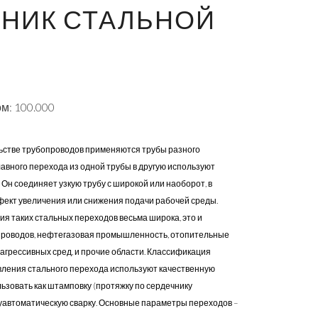
НИК СТАЛЬНОЙ
м: 100.000
ьстве трубопроводов применяются трубы разного
авного перехода из одной трубы в другую используют
Он соединяет узкую трубу с широкой или наоборот, в
ффект увеличения или снижения подачи рабочей среды.
я таких стальных переходов весьма широка, это и
проводов, нефтегазовая промышленность, отопительные
агрессивных сред, и прочие области. Классификация
вления стального перехода используют качественную
льзовать как штамповку (протяжку по сердечнику
луавтоматическую сварку. Основные параметры переходов –