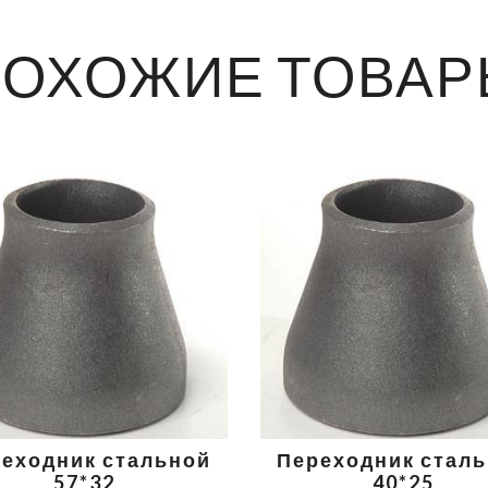
ПОХОЖИЕ ТОВАР
еходник стальной
Переходник стал
57*32
40*25