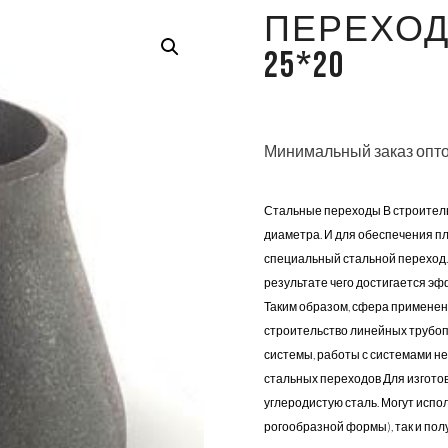
ПЕРЕХОД
25*20
Минимальный заказ опто
Стальные переходы В строител
диаметра. И для обеспечения пл
специальный стальной переход. 
результате чего достигается э
Таким образом, сфера применени
строительство линейных трубо
системы, работы с системами не
стальных переходов Для изгото
углеродистую сталь. Могут испо
рогообразной формы), так и по