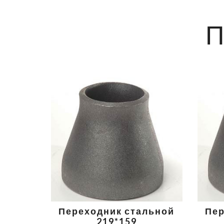
Переходник стальной
Пер
219*159