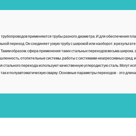
трубопроводов применяются трубы разного диаметра. И для обеспечения плав
ной переход. Он соединяет узкую трубу с широкой или наоборот, в результат
 Таким образом, сфера применения таких стальных переходов весьма широка, 
ленность, отопительные системы, работы с системами неагрессивных сред, и
я стального перехода используют качественную углеродистую сталь. Могут исп
 так и полуавтоматическую сварку. Основные параметры переходов – это длина