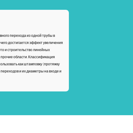
ного перехода из одной трубы в
е чего достигается эффект увеличения
это и строительство линейных
 прочие области. Классификация
ользовать как штамповку (протяжку
 переходов и их диаметры на входе и