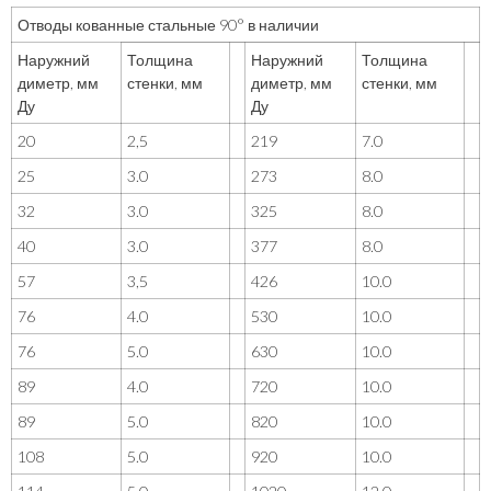
Отводы кованные стальные 90° в наличии
Наружний
Толщина
Наружний
Толщина
диметр, мм
стенки, мм
диметр, мм
стенки, мм
Ду
Ду
20
2,5
219
7.0
25
3.0
273
8.0
32
3.0
325
8.0
40
3.0
377
8.0
57
3,5
426
10.0
76
4.0
530
10.0
76
5.0
630
10.0
89
4.0
720
10.0
89
5.0
820
10.0
108
5.0
920
10.0