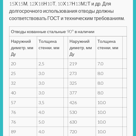
15Х15М, 12Х18Н10Т, 10Х17Н13М2Т и др. Для
долгосрочного использования отводы должны
соответствовать ГОСТ и техническим требованиям.
Отводы кованные стальные 90° в наличии
Наружний
Толщина
Наружний
Толщина
диметр, мм
стенки, мм
диметр, мм
стенки, мм
Ду
Ду
20
2,5
219
7.0
25
3.0
273
8.0
32
3.0
325
8.0
40
3.0
377
8.0
57
3,5
426
10.0
76
4.0
530
10.0
76
5.0
630
10.0
89
4.0
720
10.0