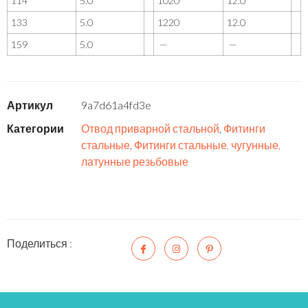
114
5.0
1020
12.0
133
5.0
1220
12.0
159
5.0
—
—
Артикул
9a7d61a4fd3e
Категории
Отвод приварной стальной
,
Фитинги
стальные
,
Фитинги стальные, чугунные,
латунные резьбовые
Поделиться :