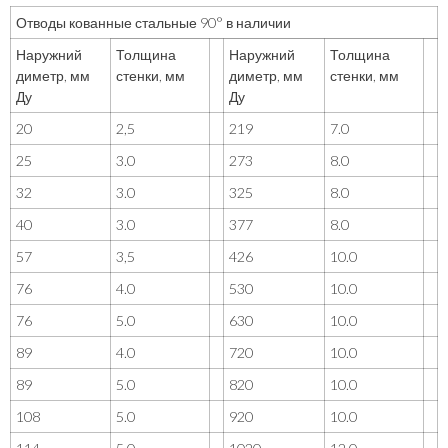
Отводы кованные стальные 90° в наличии
Наружний
Толщина
Наружний
Толщина
диметр, мм
стенки, мм
диметр, мм
стенки, мм
Ду
Ду
20
2,5
219
7.0
25
3.0
273
8.0
32
3.0
325
8.0
40
3.0
377
8.0
57
3,5
426
10.0
76
4.0
530
10.0
76
5.0
630
10.0
89
4.0
720
10.0
89
5.0
820
10.0
108
5.0
920
10.0