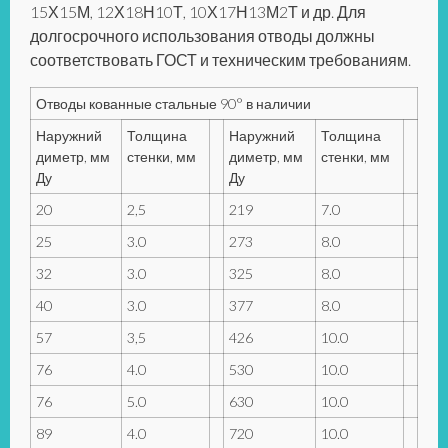
15Х15М, 12Х18Н10Т, 10Х17Н13М2Т и др. Для
долгосрочного использования отводы должны
соответствовать ГОСТ и техническим требованиям.
Отводы кованные стальные 90° в наличии
Наружний
Толщина
Наружний
Толщина
диметр, мм
стенки, мм
диметр, мм
стенки, мм
Ду
Ду
20
2,5
219
7.0
25
3.0
273
8.0
32
3.0
325
8.0
40
3.0
377
8.0
57
3,5
426
10.0
76
4.0
530
10.0
76
5.0
630
10.0
89
4.0
720
10.0