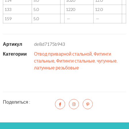
114
5.0
1020
12.0
133
5.0
1220
12.0
159
5.0
—
—
Артикул
de8d7175b943
Категории
Отвод приварной стальной
,
Фитинги
стальные
,
Фитинги стальные, чугунные,
латунные резьбовые
Поделиться :