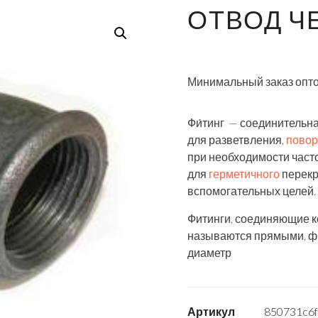
ОТВОД ЧЕ
Минимальный заказ опто
Фи́тинг — соединительн
для разветвления,
повор
при необходимости часто
для
герметичного
перекр
вспомогательных целей.
Фитинги, соединяющие к
называются прямыми, фи
диаметр
Артикул
850731c6