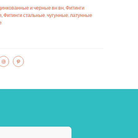
инкованные и черные вн вн
,
Фитинги
е
,
Фитинги стальные, чугунные, латунные
е