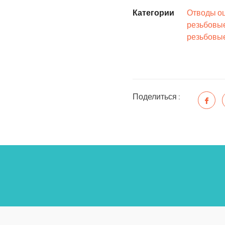
Категории
Отводы оц
резьбовы
резьбовы
Поделиться :