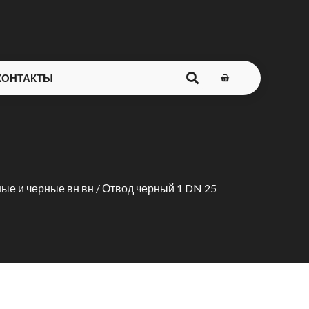
КОНТАКТЫ
ые и черные вн вн
/ Отвод черный 1 DN 25