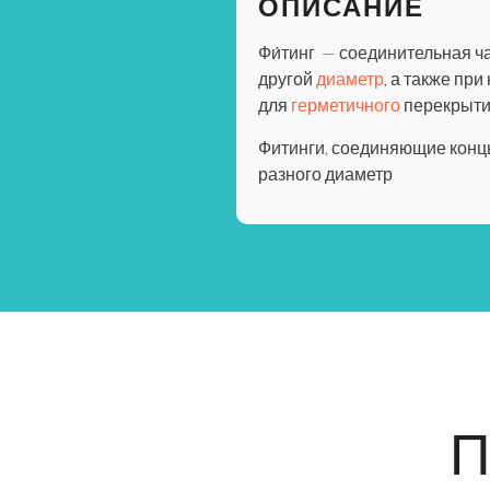
ОПИСАНИЕ
Фи́тинг — соединительная ч
другой
диаметр
, а также пр
для
герметичного
перекрытия
Фитинги, соединяющие конц
разного диаметр