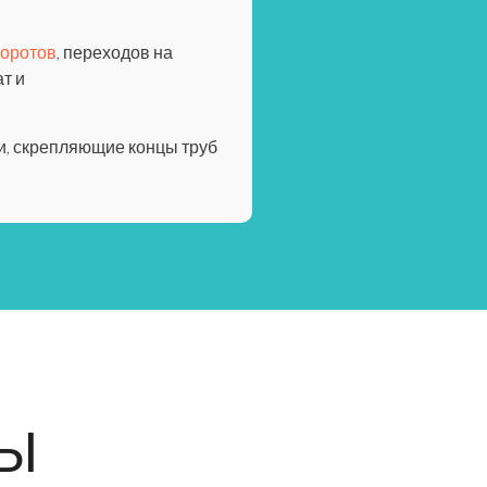
оротов
, переходов на
ат и
и, скрепляющие концы труб
Ы