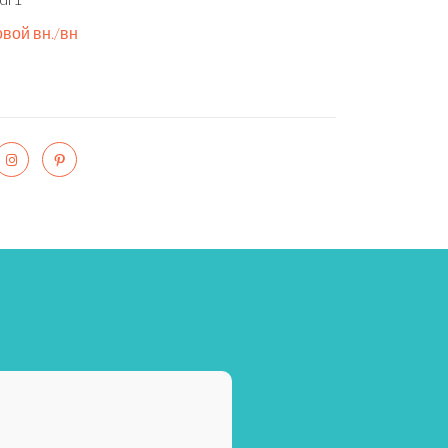
вой вн./вн