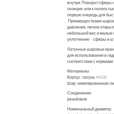
внутри. Поворот сферы н
позиции, или к полност
первую очередь для быст
Преимуществами шаровы
давления, легкое открыт
небольшой вес и малые 
уплотнение – сферы и шт
Латунные шаровые краны
для использования в гид
соответствии с нормами 
Материалы
:
Корпус: латунь MS58
Шар: никелированная ла
Соединение:
резьбовое
Номинальный диаметр: