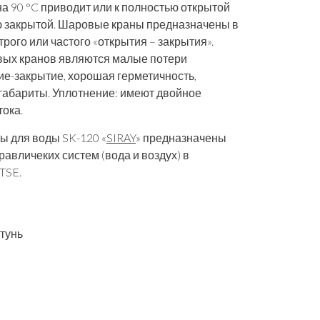
а 90 °C приводит или к полностью открытой
ью закрытой. Шаровые краны предназначены в
рого или частого «открытия – закрытия».
х кранов являются малые потери
ие-закрытие, хорошая герметичность,
габариты. Уплотнение: имеют двойное
ока.
 для воды SK-120 «
SIRAY
» предназначены
равличеких систем (вода и воздух) в
TSE.
тунь