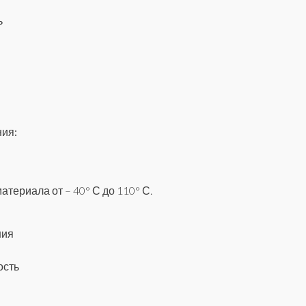
ь
ния:
териала от – 40° С до 110° С.
ния
ость