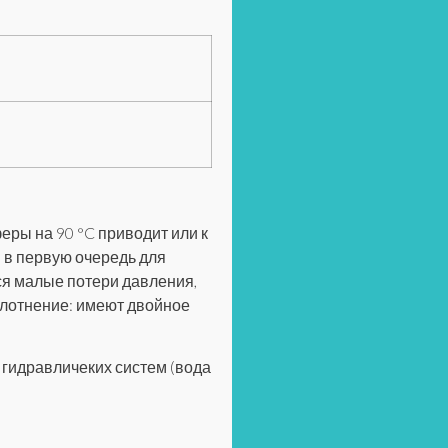
ры на 90 °C приводит или к
 в первую очередь для
ся малые потери давления,
плотнение: имеют двойное
 гидравличеких систем (вода