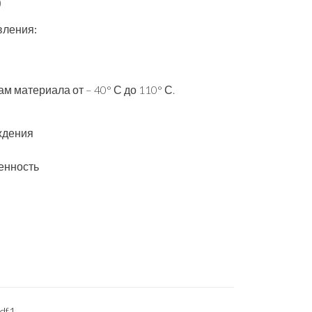
)
вления:
м материала от – 40° С до 110° С.
ждения
енность
df1