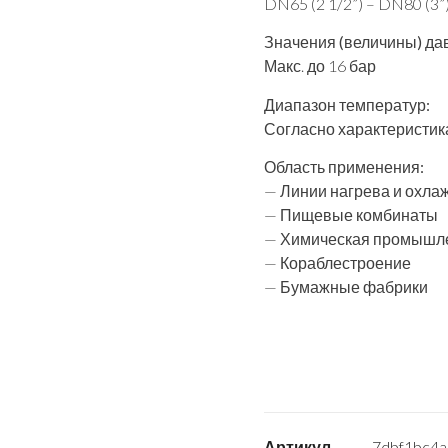
DN65 (2 1/2”) – DN80 (3”
Значения (величины) да
Макс. до 16 бар
Диапазон температур:
Согласно характеристика
Область применения:
— Линии нагрева и охла
— Пищевые комбинаты
— Химическая промышл
— Кораблестроение
— Бумажные фабрики
Артикул
7dbf1bc4a