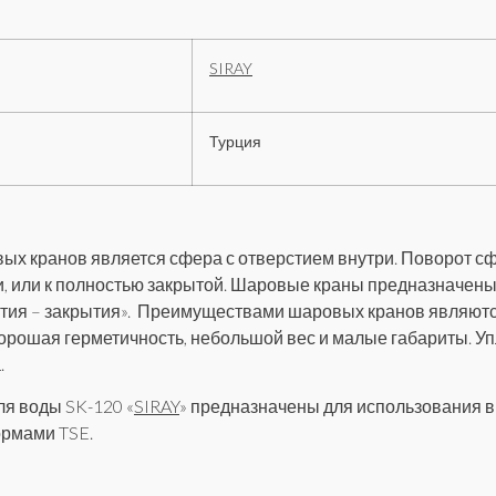
SIRAY
Турция
 кранов является сфера с отверстием внутри. Поворот сфе
, или к полностью закрытой. Шаровые краны предназначены
рытия – закрытия». Преимуществами шаровых кранов являют
хорошая герметичность, небольшой вес и малые габариты. У
.
я воды SK-120 «
SIRAY
» предназначены для использования в
нормами TSE.