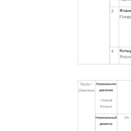
Флане
3
Flang
Кольц
4
Piston
Номинальное
Ölçüler /
давление
Dimensions
/ Nominal
Pressure
Номинальный
DN
диаметр