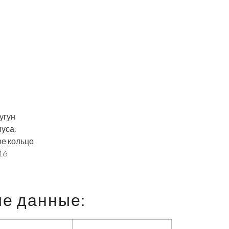
угун
уса:
ое кольцо
16
ие данные: