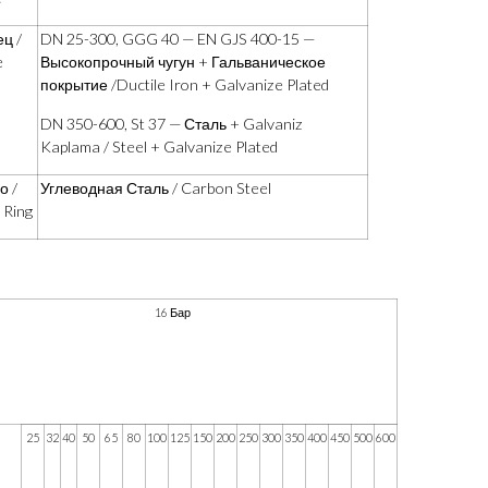
ц /
DN 25-300, GGG 40 — EN GJS 400-15 —
e
Высокопрочный чугун + Гальваническое
покрытие /
Ductile
Iron
+
Galvanize
Plated
DN 350-600, St 37 —
Сталь
+ Galvaniz
Kaplama / Steel + Galvanize Plated
о /
Углеводная Сталь / Carbon Steel
 Ring
16 Бар
25
32
40
50
65
80
100
125
150
200
250
300
350
400
450
500
600