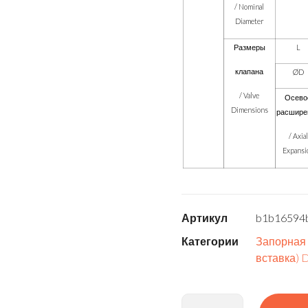
/ Nominal
Diameter
Размеры
L
клапана
ØD
/ Valve
Осево
Dimensions
расшире
/ Axial
Expansi
Артикул
b1b16594
Категории
Запорная
вставка) 