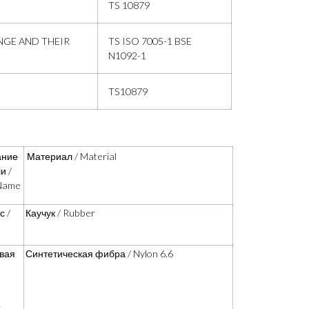
TS 10879
NGE AND THEIR
TS ISO 7005-1 BSE
N1092-1
TS10879
ание
Материал / Material
и /
Name
с /
Каучук / Rubber
вая
Синтетическая фибра / Nylon 6.6
c