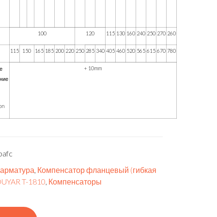
100
120
115
130
160
240
250
270
260
115
150
165
185
200
220
250
285
340
405
460
520
565
615
670
780
+ 10mm
е
ние
on
bafc
 арматура
,
Компенсатор фланцевый (гибкая
DUYAR T-1810
,
Компенсаторы