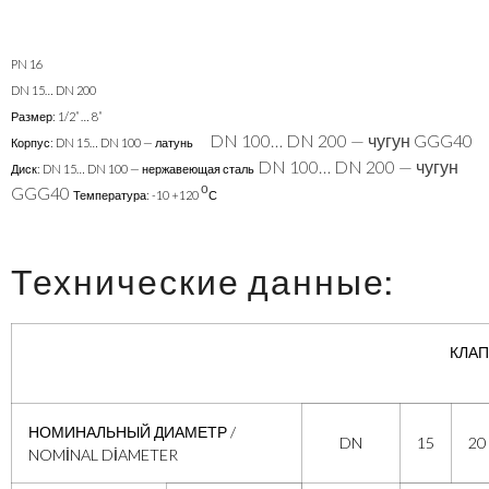
PN 16
DN 15… DN 200
Размер: 1/2” … 8”
DN 100… DN 200 — чугун GGG40
Корпус: DN 15… DN 100 — латунь
DN 100… DN 200 — чугун
Диск: DN 15… DN 100 — нержавеющая сталь
о
GGG40
Температура: -10 +120
С
Технические данные:
КЛАП
НОМИНАЛЬНЫЙ ДИАМЕТР /
DN
15
20
NOMİNAL DİAMETER