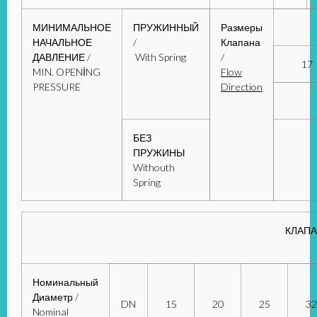
МИНИМАЛЬНОЕ
ПРУЖИННЫЙ
Размеры
НАЧАЛЬНОЕ
/
Клапана
ДАВЛЕНИЕ /
With Spring
/
17
MIN. OPENİNG
Flow
PRESSURE
Di
rection
БЕЗ
ПРУЖИНЫ
Withouth
Spring
КЛАП
Номинальный
Диаметр /
DN
15
20
25
32
Nominal