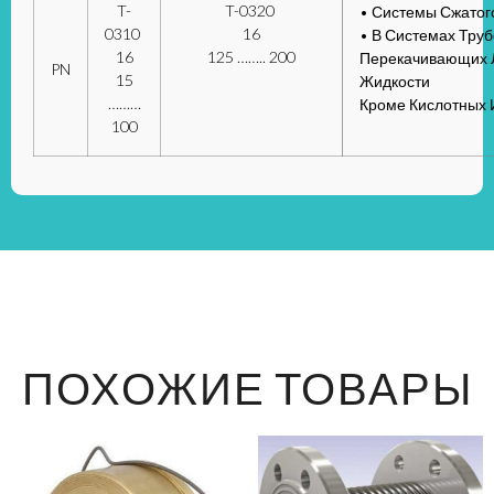
T-
T-0320
• Системы Сжатог
0310
16
• В Системах Тру
16
125 …….. 200
Перекачивающих
PN
15
Жидкости
………
Кроме Кислотных
100
ПОХОЖИЕ ТОВАРЫ