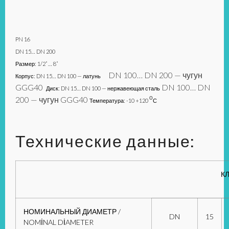
PN 16
DN 15… DN 200
Размер: 1/2” … 8”
DN 100… DN 200 — чугун
Корпус: DN 15… DN 100 — латунь
GGG40
DN 100… DN
Диск: DN 15… DN 100 — нержавеющая сталь
о
200 — чугун GGG40
Температура: -10 +120
С
Технические данные:
К
НОМИНАЛЬНЫЙ ДИАМЕТР /
DN
15
NOMİNAL DİAMETER