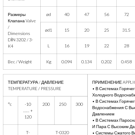
Размеры
ød
40
47
56
72
Клапана Valve
/
ød1
15
20
25
31.5
Dimensions
DİN 3202 / 3-
L
16
19
22
28
K4
Bec / Weight
Kg
0.094
0.134
0.202
0.458
ТЕМПЕРАТУРА / ДАВЛЕНИЕ
ПРИМЕНЕНИЕ APPLI
TEMPERATURE / PRESSURE
• В Системах Горячег
Холодного Водосна
• В Системах Горячег
°c
-10
200
250
300
Водоснабжения С Вы
…… +
Давлением
120
• В Системах Парос
И Пара С Высоким Д
T-
T-0320
• Системы Сжатого В