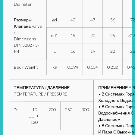
Diameter
Размеры
ød
40
47
56
72
Клапана Valve
/
ød1
15
20
25
31.
Dimensions
DİN 3202 / 3-
L
16
19
22
28
K4
Bec / Weight
Kg
0.094
0.134
0.202
0.4
ТЕМПЕРАТУРА / ДАВЛЕНИЕ
ПРИМЕНЕНИЕ AP
TEMPERATURE / PRESSURE
• В Системах Горя
Холодного Водос
• В Системах Горя
°c
-10
200
250
300
Водоснабжения С
…… +
Давлением
120
• В Системах Пар
И Пара С Высоки