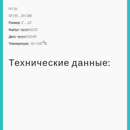
PN 16
DN 50 … DN 300
Размер: 2” … 12”
Корпус: чугун GG25
Диск: чугун GGG40
о
Температура: -10 +120
С
Технические данные: