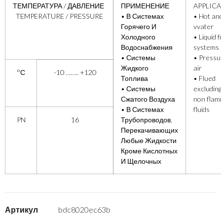
ТЕМПЕРАТУРА / ДАВЛЕНИЕ
ПРИМЕНЕНИЕ
APPLIC
TEMPERATURE / PRESSURE
• В Системах
• Hot an
Горячего И
vvater
Холодного
• Liquid f
Водоснабжения
systems
• Системы
• Pressu
Жидкого
air
°С
-10 …….. +120
Топлива
• Flued
• Системы
excluding
Сжатого Воздуха
non fla
• В Системах
fluids
PN
16
Трубопроводов,
Перекачивающих
Любые Жидкости
Кроме Кислотных
И Щелочных
Артикул
bdc8020ec63b