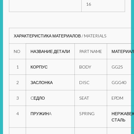
16
ХАРАКТЕРИСТИКА МАТЕРИАЛОВ / MATERIALS
NO
НАЗВАНИЕ ДЕТАЛИ
PART NAME
МАТЕРИАЛ
1
КОРПУС
BODY
GG25
2
ЗАСЛОНКА
DISC
GGG40
3
CЕДЛО
SEAT
EPDM
4
ПРУЖИНA
SPRING
НЕРЖАВЕ
СТАЛЬ