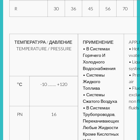
R
30
36
45
56
70
ТЕМПЕРАТУРА / ДАВЛЕНИЕ
ПРИМЕНЕНИЕ
APPL
TEMPERATURE / PRESSURE
• В Системах
• Hot
Горячего И
vvat
Холодного
• Liqu
Водоснабжения
syst
• Системы
• Pre
Жидкого
air
°С
-10 …….. +120
Топлива
• Flu
• Системы
exclu
Сжатого Воздуха
non f
• В Системах
fluids
PN
16
Трубопроводов,
Перекачивающих
Любые Жидкости
Кроме Кислотных