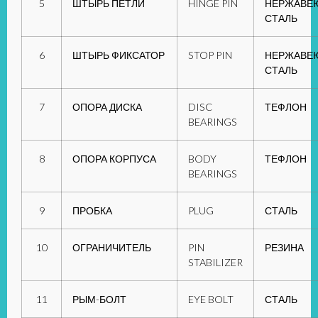
5
ШТЫРЬ ПЕТЛИ
HINGE PIN
НЕРЖАВЕ
СТАЛЬ
6
ШТЫРЬ ФИКСАТОР
STOP PIN
НЕРЖАВЕ
СТАЛЬ
7
ОПОРА ДИСКА
DISC
ТЕФЛОН
BEARINGS
8
ОПОРА КОРПУСА
BODY
ТЕФЛОН
BEARINGS
9
ПРОБКА
PLUG
СТАЛЬ
10
ОГРАНИЧИТЕЛЬ
PIN
РЕЗИНА
STABILIZER
11
РЫМ-БОЛТ
EYE BOLT
СТАЛЬ